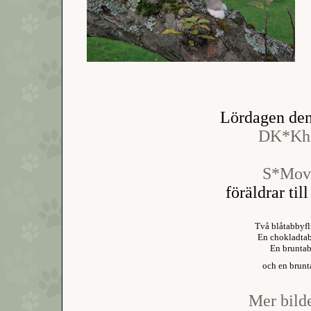
Lördagen den
DK*Khi
S*Movi
föräldrar til
Två blåtabbyfl
En chokladtab
En bruntab
och en brunt
Mer bild